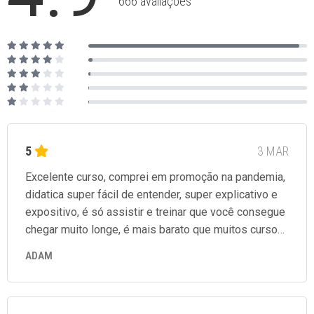
666 avaliações
5
3 MAR
Excelente curso, comprei em promoção na pandemia,
didatica super fácil de entender, super explicativo e
expositivo, é só assistir e treinar que você consegue
chegar muito longe, é mais barato que muitos cursos
por ai porém o conhecimento dentro dele é com
ADAM
certeza maior do que tudo nesse mundo.