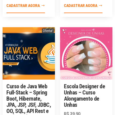
CADASTRAR AGORA
CADASTRAR AGORA
Oferta!
Curso de Java Web
Escola Designer de
Full-Stack – Spring
Unhas – Curso
Boot, Hibernate,
Alongamento de
JPA, JSP, JSF, JDBC,
Unhas
OO, SQL, API Rest e
R$
39,90